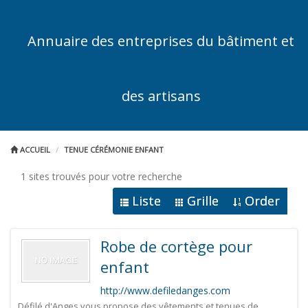
Annuaire des entreprises du bâtiment et
des artisans
ACCUEIL
TENUE CÉRÉMONIE ENFANT
1 sites trouvés pour votre recherche
Liste
Grille
Order
Robe de cortège pour
enfant
http://www.defiledanges.com
Défilé d'Anges vous propose des vêtements et tenues de