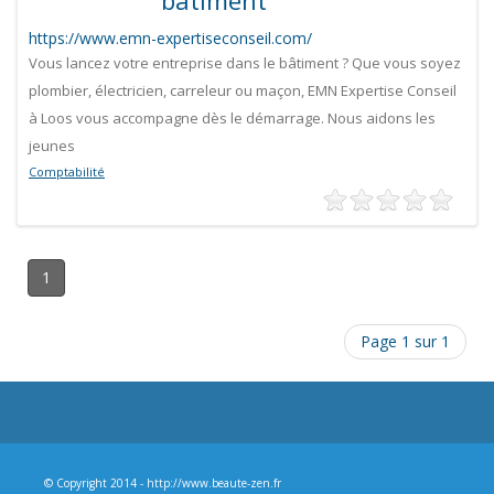
bâtiment
https://www.emn-expertiseconseil.com/
Vous lancez votre entreprise dans le bâtiment ? Que vous soyez
plombier, électricien, carreleur ou maçon, EMN Expertise Conseil
à Loos vous accompagne dès le démarrage. Nous aidons les
jeunes
Comptabilité
1
Page 1 sur 1
© Copyright 2014 - http://www.beaute-zen.fr